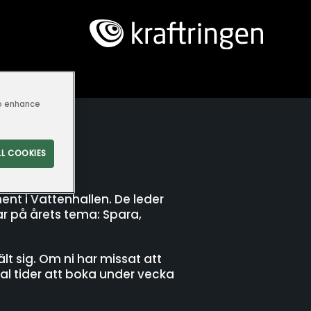
KONTAKT
to enhance
LL COOKIES
ment i Vattenhallen. De leder
ar på årets tema: Spara,
t sig. Om ni har missat att
tal tider att boka under vecka