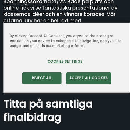
Spänningssökarna 21/22. Både på plats och
online fick vi se fantastiska presentationer av
klassernas idéer och en vinnare korades. Vår
erfarna jury har en hel rad med
bedömningskriterier att förhålla sig till när de
korar en vinnare, nämligen dessa:
By clicking “Accept All Cookies”, you agree to the storing of
cookies on your device to enhance site navigation, analyze site
Funktion och användning
usage, and assist in our marketing efforts.
Sociala & miljömässiga värden
Målgrupp – vem/vilka riktas idén till?
COOKIES SETTINGS
Spridning bland Kraftringens ägarkommuner
REJECT ALL
ACCEPT ALL COOKIES
Presentation
Nytänkande
Titta på samtliga
finalbidrag