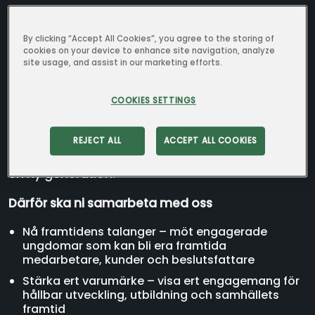
energihjältar
By clicking “Accept All Cookies”, you agree to the storing of
cookies on your device to enhance site navigation, analyze
site usage, and assist in our marketing efforts.
Spänningssökarna är Kraftringens energitävling
för elever i årskurs 9 som varje år engagerar
COOKIES SETTINGS
unga i frågor om energi, hållbarhet och
innovation. Som samarbetspartner är ni med
och utvecklar framtidens energilösningar –
REJECT ALL
ACCEPT ALL COOKIES
samtidigt som ni stärker ert varumärke och når
en ny generation.
Därför ska ni samarbeta med oss
Nå framtidens talanger – möt engagerade
ungdomar som kan bli era framtida
medarbetare, kunder och beslutsfattare
Stärka ert varumärke – visa ert engagemang för
hållbar utveckling, utbildning och samhällets
framtid