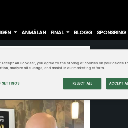
NGEN
ANMÄLAN
FINAL
BLOGG
SPONSRING
s fram i ny
g “Accept All Cookies”, you agree to the storing of cookies on your device 
ation, analyze site usage, and assist in our marketing efforts.
 SETTINGS
REJECT ALL
ACCEPT A