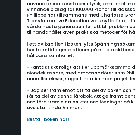
använda sina kunskaper i fysik, kemi, matte
vinnande bidrag får 100.000 kronor till klassk
Phillippe har tillsammans med Charlotte Gr
Transformative Education vars syfte är att f
vårda nästa generation för att bli problemlö
tillhandahåller även praktiska metoder för hål
I ett av kapitlen i boken lyfts Spänningssöka
hur framtida generationer på ett projektbase
hållbara samhället.
- Fantastiskt roligt att fler uppmärksamma de
niondeklassare, med ambassadörer som Phillippe
ännu fler elever, säger Linda Ahlman projekt
- Jag ser fram emot att ta del av boken och
får ta del av denna lärobok. Att ge framtide
och föra fram sina åsikter och lösningar på 
avslutar Linda Ahlman.
Beställ boken här!