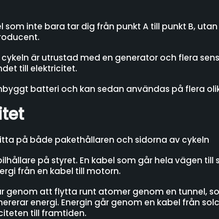
el som inte bara tar dig från punkt A till punkt B, ut
producent.
cykeln är utrustad med en generator och flera sen
 till elektricitet.
 inbyggt batteri och kan sedan användas på flera oli
itet
itta på både pakethållaren och sidorna av cykeln
hållare på styret. En kabel som går hela vägen till s
ergi från en kabel till motorn.
r genom att flytta runt atomer genom en tunnel, so
nererar energi. Energin går genom en kabel från solcel
iteten till framtiden.