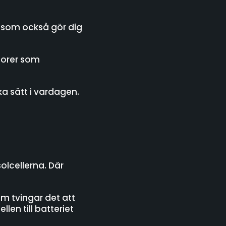
an som också gör dig
sorer som
ka sätt i vardagen.
olcellerna. Där
m tvingar det att
len till batteriet