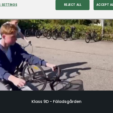
 SETTINGS
REJECT ALL
ACCEPT A
Klass 9D - Fäladsgården