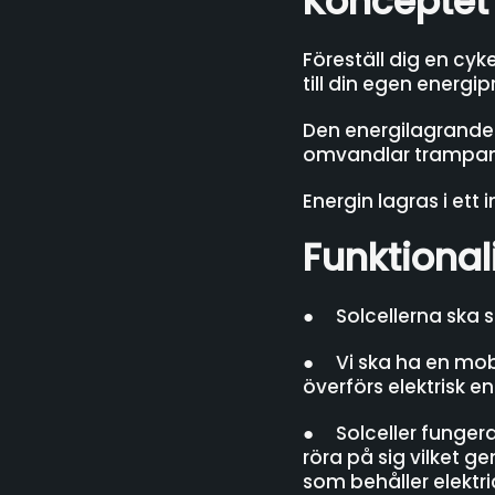
Konceptet
Föreställ dig en cyk
till din egen energi
Den energilagrande 
omvandlar trampandet
Energin lagras i ett
Funktional
● Solcellerna ska s
● Vi ska ha en mobil
överförs elektrisk en
● Solceller fungera
röra på sig vilket ge
som behåller elektric