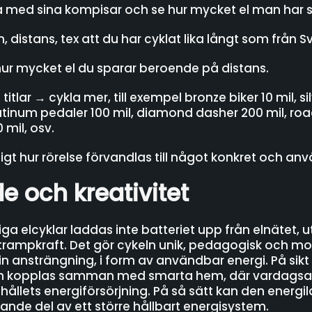
med sina kompisar och se hur mycket el man har s
distans, tex att du har cyklat lika långt som från Sver
ur mycket el du sparar beroende på distans.
itlar → cykla mer, till exempel bronze biker 10 mil, sil
atinum pedaler 100 mil, diamond dasher 200 mil, road
 mil, osv.
dligt hur rörelse förvandlas till något konkret och an
 och kreativitet
nliga elcyklar laddas inte batteriet upp från elnätet,
rampkraft. Det gör cykeln unik, pedagogisk och mo
 sin ansträngning, i form av användbar energi. På sikt
h kopplas samman med smarta hem, där vardagsak
ushållets energiförsörjning. På så sätt kan den energi
rande del av ett större hållbart energisystem.