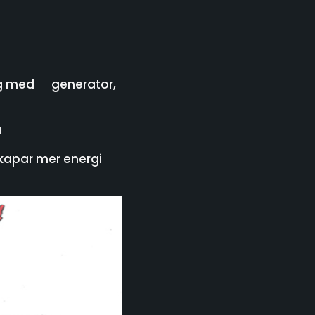
tlig med generator,
a
 skapar mer energi