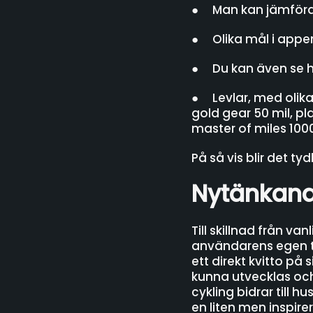
● Man kan jämföra 
● Olika mål i appen, 
● Du kan även se h
● Levlar, med olika t
gold gear 50 mil, pl
master of miles 1000
På så vis blir det ty
Nytänkande
Till skillnad från va
användarens egen t
ett direkt kvitto på
kunna utvecklas oc
cykling bidrar till h
en liten men inspire