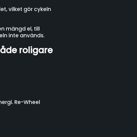
t, vilket gör cykeln
n mängd el, till
eln inte används.
både roligare
nergi. Re-Wheel