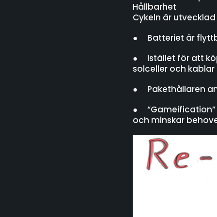
Hållbarhet
Cykeln är utvecklad 
● Batteriet är flytt
● Istället för att 
solceller och kablar
● Pakethållaren anp
● “Gameification” i 
och minskar behovet