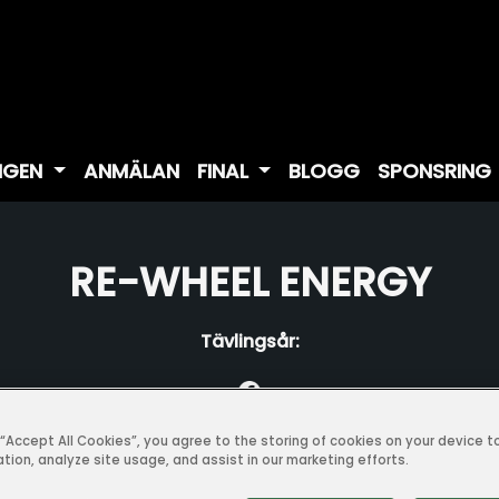
NGEN
ANMÄLAN
FINAL
BLOGG
SPONSRING
RE-WHEEL ENERGY
Tävlingsår:
g “Accept All Cookies”, you agree to the storing of cookies on your device 
ation, analyze site usage, and assist in our marketing efforts.