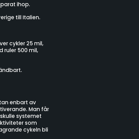
parat ihop.
ige till Italien.
ver cykler 25 mil,
 ruler 500 mil,
vändbart.
 utan enbart av
tiverande. Man får
 skulle systemet
tiviteter som
lagrande cykeln bli