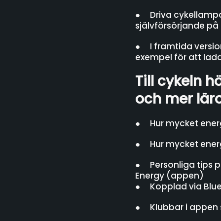
● Driva cykellampor,
självförsörjande på 
● I framtida version
exempel för att lad
Till cykeln 
och mer läror
● Hur mycket energi
● Hur mycket energi
● Personliga tips p
Energy (appen)
● Kopplad via Bluet
● Klubbar i appen s