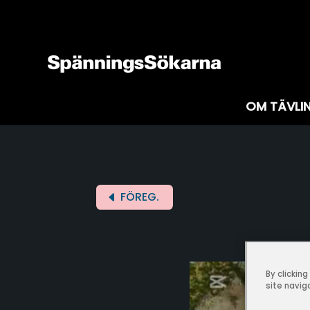
OM TÄVLI
FÖREG.
By clickin
site navig