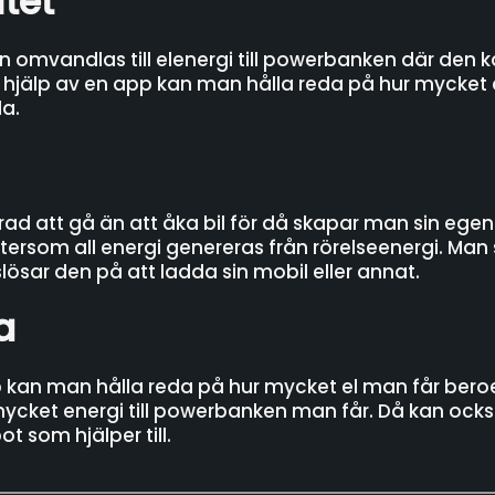
itet
n omvandlas till elenergi till powerbanken där den k
hjälp av en app kan man hålla reda på hur mycket
da.
ad att gå än att åka bil för då skapar man sin egen 
tersom all energi genereras från rörelseenergi. Man
lösar den på att ladda sin mobil eller annat.
a
p kan man hålla reda på hur mycket el man får ber
 mycket energi till powerbanken man får. Då kan oc
ot som hjälper till.