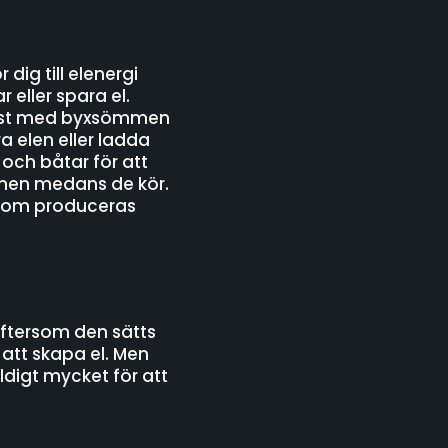
dig till elenergi
 eller spara el.
ängst med byxsömmen
a elen eller ladda
 och båtar för att
onen medans de kör.
 som produceras
eftersom den sätts
 att skapa el. Men
ldigt mycket för att