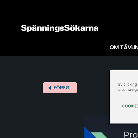
OM TÄVLI
By clickin
FÖREG.
site navig
COOKIES