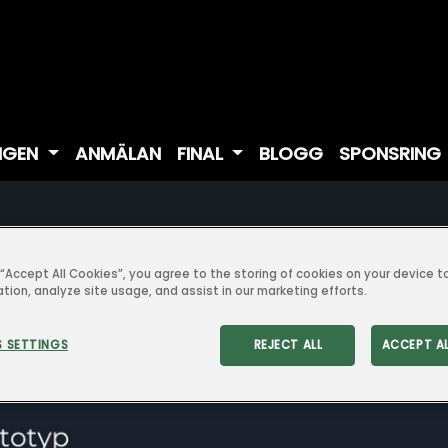
NGEN
ANMÄLAN
FINAL
BLOGG
SPONSRING
POWERWALK
g “Accept All Cookies”, you agree to the storing of cookies on your device 
ation, analyze site usage, and assist in our marketing efforts.
Tävlingsår:
 SETTINGS
REJECT ALL
ACCEPT A