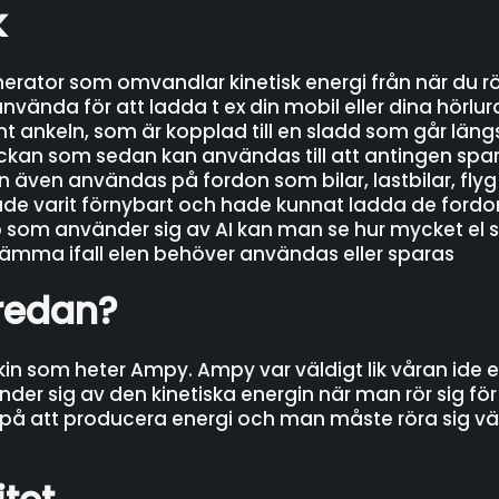
k
rator som omvandlar kinetisk energi från när du rör 
ända för att ladda t ex din mobil eller dina hörlurar
unt ankeln, som är kopplad till en sladd som går l
i fickan som sedan kan användas till att antingen spar
n även användas på fordon som bilar, lastbilar, flyg
ade varit förnybart och hade kunnat ladda de ford
p som använder sig av AI kan man se hur mycket el
ämma ifall elen behöver användas eller sparas
 redan?
skin som heter Ampy. Ampy var väldigt lik våran ide 
er sig av den kinetiska energin när man rör sig för
g på att producera energi och man måste röra sig vä