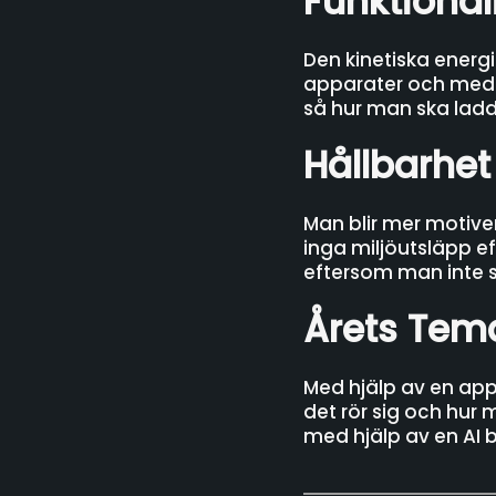
Funktional
Den kinetiska energi
apparater och med 
så hur man ska lad
Hållbarhet
Man blir mer motiver
inga miljöutsläpp ef
eftersom man inte s
Årets Tem
Med hjälp av en ap
det rör sig och hur
med hjälp av en AI b