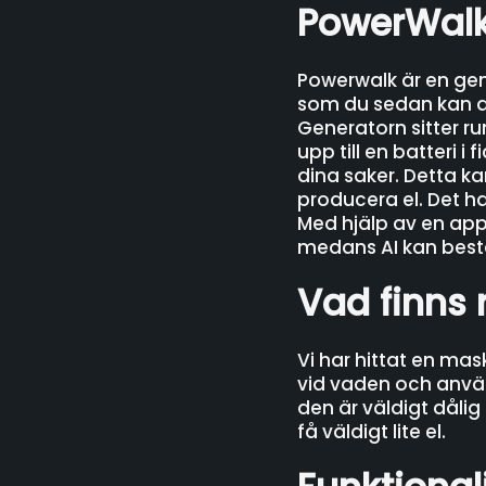
PowerWal
Powerwalk är en gene
som du sedan kan anv
Generatorn sitter r
upp till en batteri 
dina saker. Detta ka
producera el. Det h
Med hjälp av en ap
medans AI kan best
Vad finns
Vi har hittat en ma
vid vaden och använd
den är väldigt dåli
få väldigt lite el.