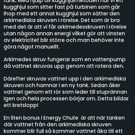
tank. Med hjälp av kugghjulmetoden har vi ett
kugghjul som sitter fast på turbinen som går
ihop med ett annat kugghjul som sätter den
arkimediska skruven i rörelse. Det som är bra
med det är att vi får arkimedesskruven i rörelse
utan någon annan energi vilket gör att vinsten
av elektricitet blir större och man behöver inte
göra något manuellt.
Arkimedes skruv fungerar som en vattenpump
då vattnet skruvas upp genom att rotera den.
Därefter skruvas vattnet upp i den arkimediska
skruven och hamnar i en ny tank. Sedan åker
vattnet genom ett rör som leder till stuprännan
igen och hela processen börjar om. Detta bildar
ett kretslopp!
En liten bonus i Energy Chute är att när tanken
där vattnet från den arkimediska skruven
kommer blir full så kommer vattnet åka till ett