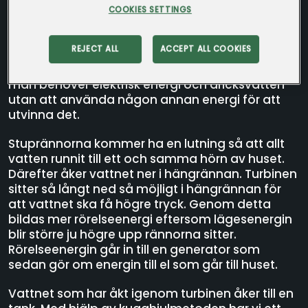
Klass 9C - Tolvåkerskolan
COOKIES SETTINGS
Med hjälp av regnvattnet som hamnar i
stuprännorna/hängrännorna så utvinner vi
REJECT ALL
ACCEPT ALL COOKIES
både elektrisk energi och rent vatten. Vår
uppfinning hjälper även folk i krig och kris, då
man behöver elektrisk energi och dricksvatten
utan att använda någon annan energi för att
utvinna det.
Stuprännorna kommer ha en lutning så att allt
vatten runnit till ett och samma hörn av huset.
Därefter åker vattnet ner i hängrännan. Turbinen
sitter så långt ned så möjligt i hängrännan för
att vattnet ska få högre tryck. Genom detta
bildas mer rörelseenergi eftersom lägesenergin
blir större ju högre upp rännorna sitter.
Rörelseenergin går in till en generator som
sedan gör om energin till el som går till huset.
Vattnet som har åkt igenom turbinen åker till en