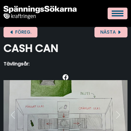
FÖREG.
NÄSTA
CASH CAN
Tävlingsår:
Previous
Next