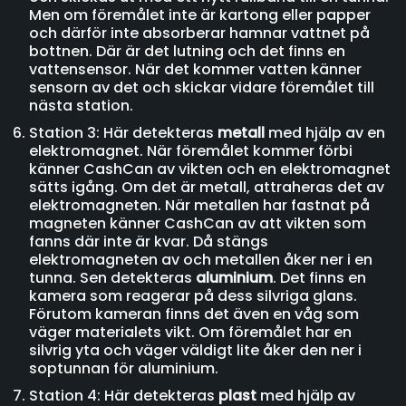
Men om föremålet inte är kartong eller papper
och därför inte absorberar hamnar vattnet på
bottnen. Där är det lutning och det finns en
vattensensor. När det kommer vatten känner
sensorn av det och skickar vidare föremålet till
nästa station.
Station 3: Här detekteras
metall
med hjälp av en
elektromagnet. När föremålet kommer förbi
känner CashCan av vikten och en elektromagnet
sätts igång. Om det är metall, attraheras det av
elektromagneten. När metallen har fastnat på
magneten känner CashCan av att vikten som
fanns där inte är kvar. Då stängs
elektromagneten av och metallen åker ner i en
tunna. Sen detekteras
aluminium
. Det finns en
kamera som reagerar på dess silvriga glans.
Förutom kameran finns det även en våg som
väger materialets vikt. Om föremålet har en
silvrig yta och väger väldigt lite åker den ner i
soptunnan för aluminium.
Station 4: Här detekteras
plast
med hjälp av