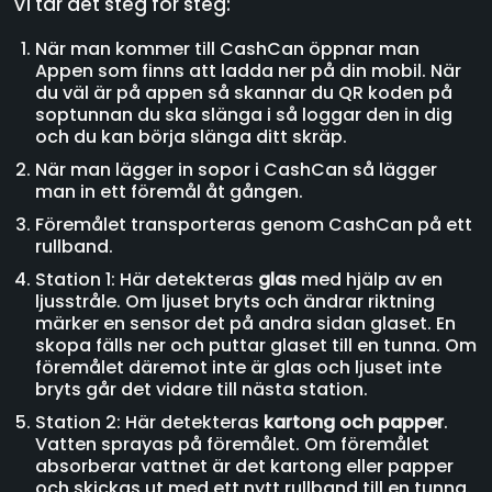
Vi tar det steg för steg:
När man kommer till CashCan öppnar man
Appen som finns att ladda ner på din mobil. När
du väl är på appen så skannar du QR koden på
soptunnan du ska slänga i så loggar den in dig
och du kan börja slänga ditt skräp.
När man lägger in sopor i CashCan så lägger
man in ett föremål åt gången.
Föremålet transporteras genom CashCan på ett
rullband.
Station 1: Här detekteras
glas
med hjälp av en
ljusstråle. Om ljuset bryts och ändrar riktning
märker en sensor det på andra sidan glaset. En
skopa fälls ner och puttar glaset till en tunna. Om
föremålet däremot inte är glas och ljuset inte
bryts går det vidare till nästa station.
Station 2: Här detekteras
kartong och papper
.
Vatten sprayas på föremålet. Om föremålet
absorberar vattnet är det kartong eller papper
och skickas ut med ett nytt rullband till en tunna.