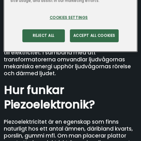
site usage, and assist in our marketing efforts.
Klass 9B - Nyvångskolan
Funktionalitet
COOKIES SETTINGS
Bullertransformatorerna sätts i högljudda
REJECT ALL
ACCEPT ALL COOKIES
miljöer. De består av material som med hjälp av
piezoelektronik omvandlar trycket från ljudvågor
till elektricitet. I samband med att
transformatorerna omvandlar ljudvågornas
mekaniska energi upphör ljudvågornas rörelse
och därmed ljudet.
Hur funkar
Piezoelektronik?
Piezoelektricitet är en egenskap som finns
naturligt hos ett antal ämnen, däribland kvarts,
porslin, gummi mfl. Om man placerar plattor