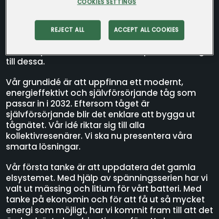
COOKIES SETTINGS
Klass 9B - Karstorpskolan
Lomma
Kollektivtrafik år 2022 är generellt väldigt
REJECT ALL
ACCEPT ALL COOKIES
omodern. Vi i klass 9B på Karstorpskolan södra
har sett problemen och kommit på förbättringar
till dessa.
Vår grundidé är att uppfinna ett modernt,
energieffektivt och självförsörjande tåg som
passar in i 2032. Eftersom tåget är
självförsörjande blir det enklare att bygga ut
tågnätet. Vår idé riktar sig till alla
kollektivresenärer. Vi ska nu presentera våra
smarta lösningar.
Vår första tanke är att uppdatera det gamla
elsystemet. Med hjälp av spänningsserien har vi
valt ut mässing och litium för vårt batteri. Med
tanke på ekonomin och för att få ut så mycket
energi som möjligt, har vi kommit fram till att det