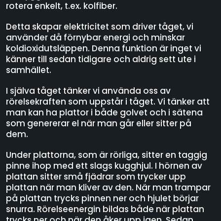
rotera enkelt, t.ex. kolfiber.
Detta skapar elektricitet som driver tåget, vi
använder då förnybar energi och minskar
koldioxidutsläppen. Denna funktion är inget vi
känner till sedan tidigare och aldrig sett ute i
samhället.
I själva tåget tänker vi använda oss av
rörelsekraften som uppstår i tåget. Vi tänker att
man kan ha plattor i både golvet och i sätena
som genererar el när man går eller sitter på
dem.
Under plattorna, som är rörliga, sitter en taggig
pinne ihop med ett slags kugghjul. I hörnen av
plattan sitter små fjädrar som trycker upp
plattan när man kliver av den. När man trampar
på plattan trycks pinnen ner och hjulet börjar
snurra. Rörelseenergin bildas både när plattan
trycks ner och när den åker upp igen. Sedan