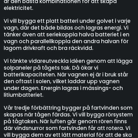
är den bästa kombinationen för att skapa
elektricitet.
Vi vill bygga ett platt batteri under golvet i varje
vagn, där det både bildas och lagras energi. Vi
tänker även att seriekoppla halva batteriet i en
vagn och parallellkoppla den andra halvan för
lagom drivkraft och bra räckvidd.
Vi tänkte vidareutveckla idéen genom att lägga
solpaneler på tågets tak. Då ökar vi
batterikapaciteten. När vagnen ej är i bruk står
den oftast i solen, vilket laddar upp vagnen
under dagen. Energin lagras i mässings- och
litiumbatteriet.
Vår tredje förbättring bygger på fartvinden som
skapas när tågen färdas. Vi vill bygga rörsystem
på tågtaken. När luften går genom rören finns
där vindsnurror som fartvinden får att rotera. Vi
vill bygga dem av ett lätt material för att de ska