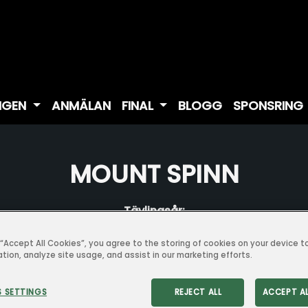
NGEN
ANMÄLAN
FINAL
BLOGG
SPONSRING
MOUNT SPINN
Tävlingsår:
g “Accept All Cookies”, you agree to the storing of cookies on your device 
ation, analyze site usage, and assist in our marketing efforts.
 SETTINGS
REJECT ALL
ACCEPT A