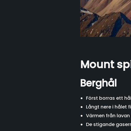
Mount sp
Berghål
Först borras ett hå
Långt nere i hålet 
Värmen från lavan 
De stigande gasern