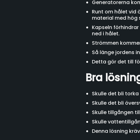
Generatorerna komm
Runt om hålet vid ö
material med hög 
Kapseln förhindrar 
ned i hålet.
Strömmen kommer ut
Så länge jordens i
Detta gör det till f
Bra lösnin
Skulle det bli tork
Skulle det bli öve
Skulle tillgången ti
Skulle vattentillg
Denna lösning kräve