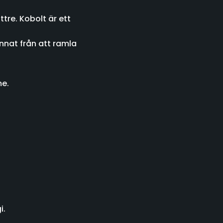
tre. Kobolt är ett
annat från att ramla
me.
i.