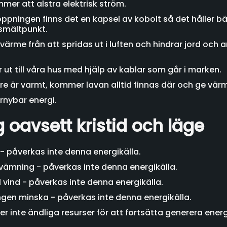
er att alstra elektrisk ström.
ppningen finns det en kapsel av kobolt så det håller bät
smältpunkt.
värme från att spridas ut i luften och hindrar jord och 
 till våra hus med hjälp av kablar som går i marken.
nre är varmt, kommer lavan alltid finnas där och ge vär
örnybar energi.
g oavsett kristid och läge
a - påverkas inte denna energikälla.
rsvämning - påverkas inte denna energikälla.
ll vind - påverkas inte denna energikälla.
ången minska - påverkas inte denna energikälla.
r inte ändliga resurser för att fortsätta generera energ