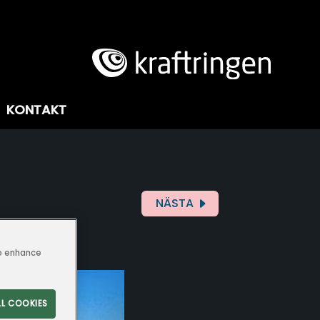
KONTAKT
NÄSTA
to enhance
LL COOKIES