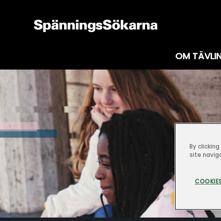
OM TÄVLI
By clickin
site navig
COOKIES