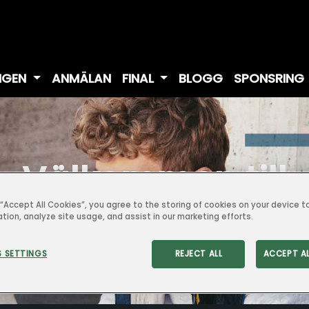
NGEN
ANMÄLAN
FINAL
BLOGG
SPONSRING
Välkommen till
Spänningssökarn
g “Accept All Cookies”, you agree to the storing of cookies on your device 
ation, analyze site usage, and assist in our marketing efforts.
 SETTINGS
REJECT ALL
ACCEPT A