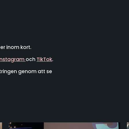
r inom kort.
Instagram
och
TikTok
.
tringen genom att se